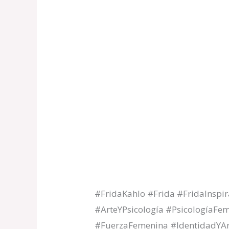
#FridaKahlo #Frida #FridaInspir
#ArteYPsicología #PsicologíaFe
#FuerzaFemenina #IdentidadYAr