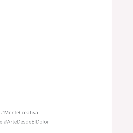
o #MenteCreativa
te #ArteDesdeElDolor