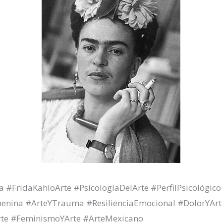
a #FridaKahloArte #PsicologíaDelArte #PerfilPsicológic
menina #ArteYTrauma #ResilienciaEmocional #DolorYAr
te #FeminismoYArte #ArteMexicano