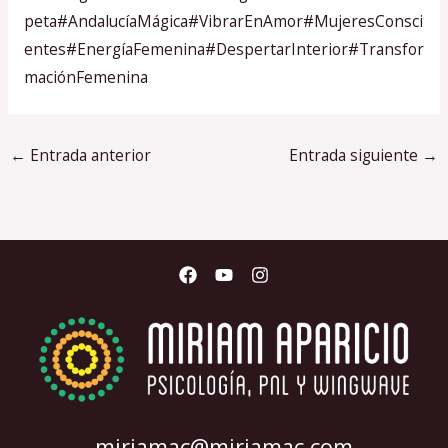
peta
#AndalucíaMágica
#VibrarEnAmor
#MujeresConsci
entes
#EnergíaFemenina
#DespertarInterior
#Transfor
maciónFemenina
←
Entrada anterior
Entrada siguiente
→
miriamac@miriamac.com