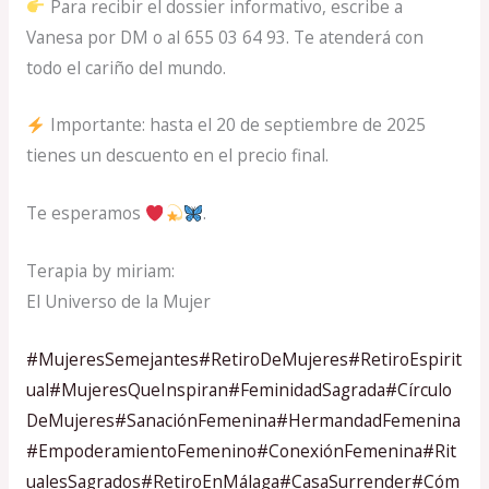
Para recibir el dossier informativo, escribe a
Vanesa por DM o al 655 03 64 93. Te atenderá con
todo el cariño del mundo.
Importante: hasta el 20 de septiembre de 2025
tienes un descuento en el precio final.
Te esperamos
.
Terapia by miriam:
El Universo de la Mujer
#MujeresSemejantes
#RetiroDeMujeres
#RetiroEspirit
ual
#MujeresQueInspiran
#FeminidadSagrada
#Círculo
DeMujeres
#SanaciónFemenina
#HermandadFemenina
#EmpoderamientoFemenino
#ConexiónFemenina
#Rit
ualesSagrados
#RetiroEnMálaga
#CasaSurrender
#Cóm