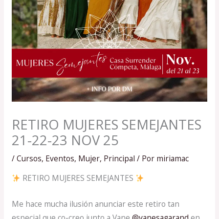
RETIRO MUJERES SEMEJANTES
21-22-23 NOV 25
/
Cursos
,
Eventos
,
Mujer
,
Principal
/ Por
miriamac
RETIRO MUJERES SEMEJANTES
Me hace mucha ilusión anunciar este retiro tan
especial que co-creo junto a Vane
@vanesagarand
en