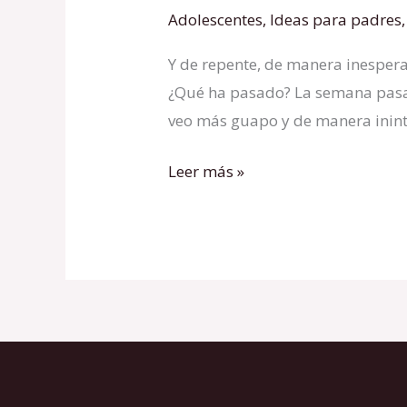
DE
Adolescentes
,
Ideas para padres
UNA
Y de repente, de manera inespe
LOVE
¿Qué ha pasado? La semana pasada
FOOL
veo más guapo y de manera inin
Leer más »