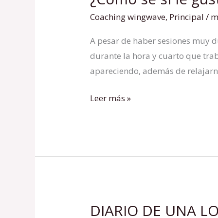
sé
Coaching wingwave
,
Principal
/
m
si
A pesar de haber sesiones muy d
le
durante la hora y cuarto que tra
gusto
apareciendo, además de relajarno
a
alguien?
Leer más »
DIARIO DE UNA L
DIARIO