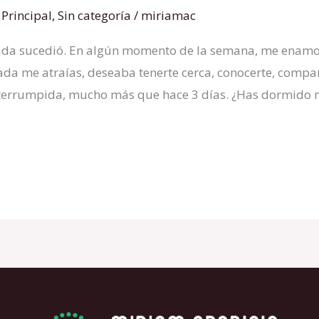
,
Principal
,
Sin categoría
/
miriamac
rada sucedió. En algún momento de la semana, me enamo
 me atraías, deseaba tenerte cerca, conocerte, comparti
terrumpida, mucho más que hace 3 días. ¿Has dormido 