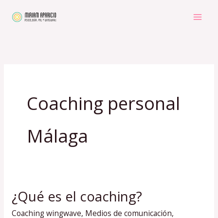
Ir
al
contenido
Coaching personal
Málaga
¿Qué es el coaching?
¿Qué
es
Coaching wingwave
,
Medios de comunicación
,