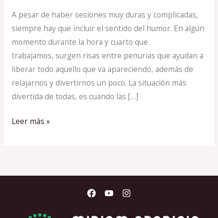
si
A pesar de haber sesiones muy duras y complicadas,
le
siempre hay que incluir el sentido del humor. En algún
gusto
momento durante la hora y cuarto que
a
trabajamos, surgen risas entre penurias que ayudan a
alguien?
liberar todo aquello que va apareciendo, además de
relajarnos y divertirnos un poco. La situación más
divertida de todas, es cuando las […]
Leer más »