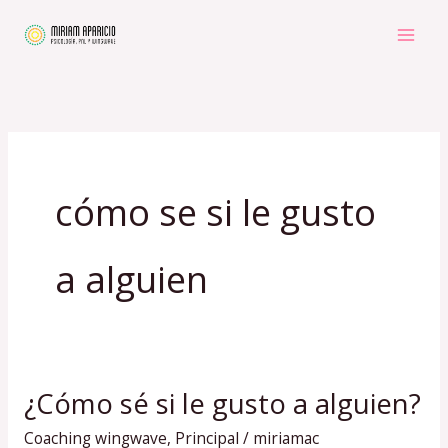
Ir
al
contenido
cómo se si le gusto
a alguien
¿Cómo sé si le gusto a alguien?
¿Cómo
sé
Coaching wingwave
,
Principal
/
miriamac