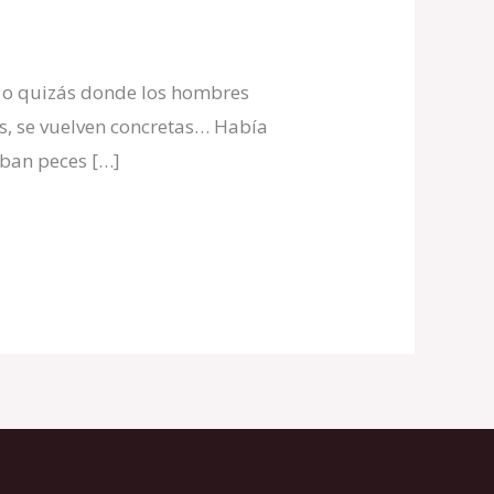
 o quizás donde los hombres
s, se vuelven concretas… Había
aban peces […]