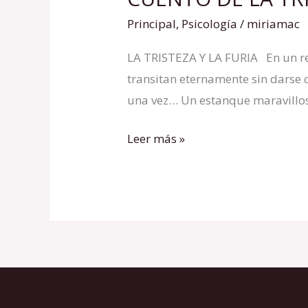
DE
Principal
,
Psicología
/
miriamac
LA
LA TRISTEZA Y LA FURIA En un r
TRISTEZA
transitan eternamente sin darse 
Y
una vez… Un estanque maravillos
LA
RABIA
Leer más »
–
Jorge
Bucay