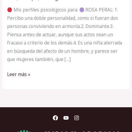
LA
Mis perfiles psicológicos para:
ROSA PERAL: 1.
GUARDIA
Percibo una doble personalidad, como si fueran dos
URBANA
personas conviviendo en armonía.2. Dominante.3.
Piensa antes de actuar, aunque sus actos sean un
fracaso a criterio de los demás.4. Es una niña aterrada
en búsqueda del afecto de un hombre, y parece ser
que mujeres también, que […]
Leer más »