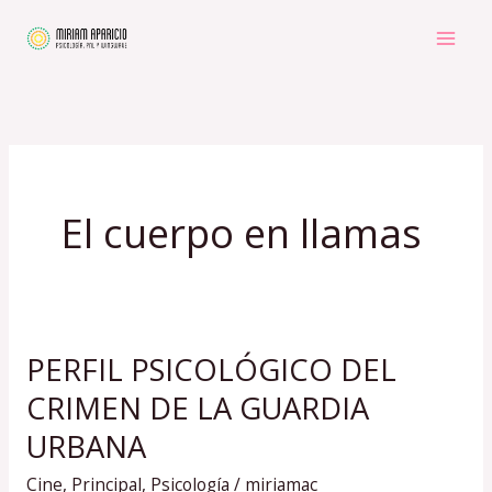
Ir
al
contenido
El cuerpo en llamas
PERFIL PSICOLÓGICO DEL
PERFIL
PSICOLÓGICO
CRIMEN DE LA GUARDIA
DEL
URBANA
CRIMEN
Cine
,
Principal
,
Psicología
/
miriamac
DE