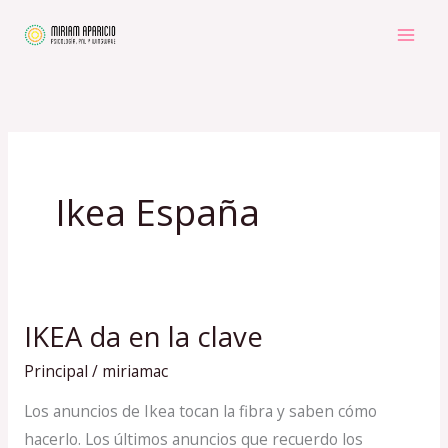
Ir
al
contenido
Ikea España
IKEA da en la clave
IKEA
da
Principal
/
miriamac
en
Los anuncios de Ikea tocan la fibra y saben cómo
la
hacerlo. Los últimos anuncios que recuerdo los
clave