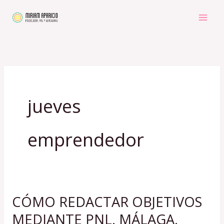
Ir
al
contenido
jueves
emprendedor
CÓMO REDACTAR OBJETIVOS
CÓMO
REDACTAR
MEDIANTE PNL. MÁLAGA.