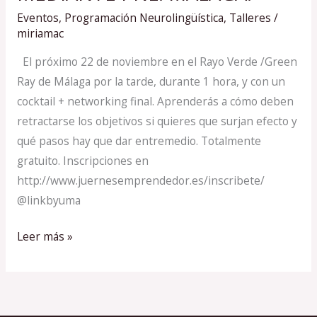
OBJETIVOS
Eventos
,
Programación Neurolingüística
,
Talleres
/
MEDIANTE
miriamac
PNL.
El próximo 22 de noviembre en el Rayo Verde /Green
MÁLAGA.
Ray de Málaga por la tarde, durante 1 hora, y con un
cocktail + networking final. Aprenderás a cómo deben
retractarse los objetivos si quieres que surjan efecto y
qué pasos hay que dar entremedio. Totalmente
gratuito. Inscripciones en
http://www.juernesemprendedor.es/inscribete/
@linkbyuma
Leer más »