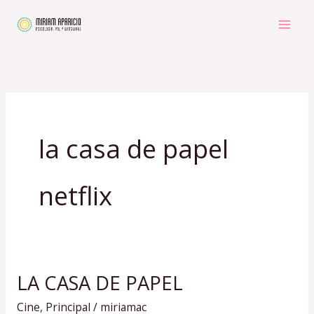
Ir
al
contenido
la casa de papel
netflix
LA CASA DE PAPEL
LA
CASA
Cine
,
Principal
/
miriamac