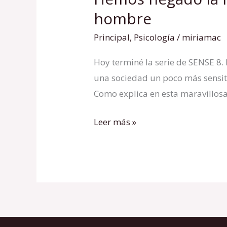
negado
hombre
la
Principal
,
Psicología
/
miriamac
intuición
cuando
Hoy terminé la serie de SENSE 8
era
una sociedad un poco más sensit
el
Como explica en esta maravillos
sentido
Leer más »
predominante
del
hombre