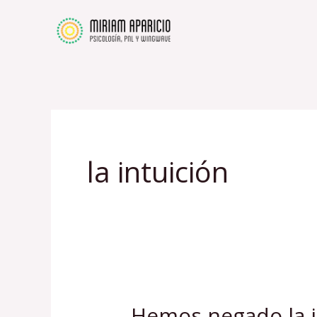
Ir
al
contenido
la intuición
Hemos negado la i
Hemos