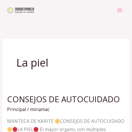
Ir
al
contenido
La piel
CONSEJOS DE AUTOCUIDADO
CONSEJOS
DE
Principal
/
miriamac
AUTOCUIDADO
MANTECA DE KARITÉ
CONSEJOS DE AUTOCUIDADO
LA PIEL
El mayor órgano, con múltiples