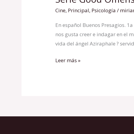
Good
Cine
,
Principal
,
Psicología
/
miri
Omens
En español Buenos Presagios. 1a 
en
nos gusta creer e indagar en el m
Amazon
vida del ángel Aziraphale ? servid
Leer más »