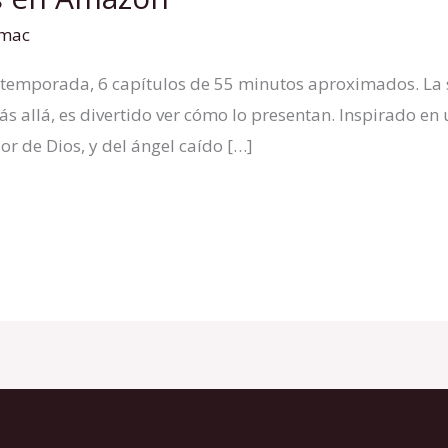
amac
temporada, 6 capítulos de 55 minutos aproximados. La se
ás allá, es divertido ver cómo lo presentan. Inspirado en
or de Dios, y del ángel caído […]