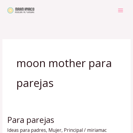
Ir
al
contenido
moon mother para
parejas
Para parejas
Para
parejas
Ideas para padres
,
Mujer
,
Principal
/
miriamac