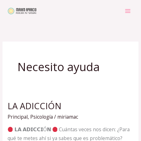
Ir
al
contenido
Necesito ayuda
LA ADICCIÓN
LA
ADICCIÓN
Principal
,
Psicología
/
miriamac
𝗟𝗔 𝗔𝗗𝗜𝗖𝗖𝗜Ó𝗡
Cuántas veces nos dicen: ¿Para
qué te metes ahí si ya sabes que es problemático?