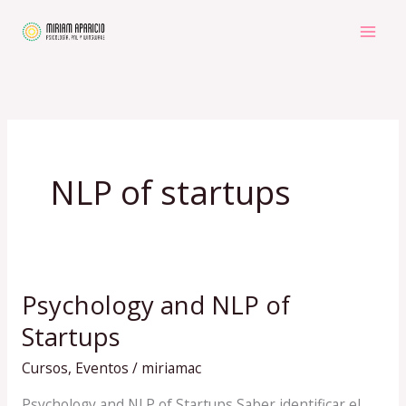
Ir
al
contenido
NLP of startups
Psychology and NLP of
Psychology
and
Startups
NLP
Cursos
,
Eventos
/
miriamac
of
Startups
Psychology and NLP of Startups Saber identificar el