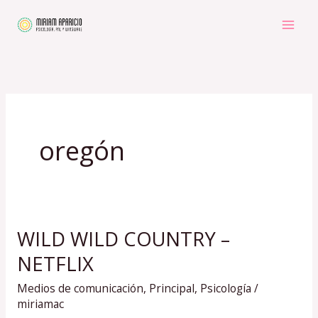
Ir
al
contenido
oregón
WILD WILD COUNTRY –
WILD
WILD
NETFLIX
COUNTRY
Medios de comunicación
,
Principal
,
Psicología
/
–
miriamac
NETFLIX