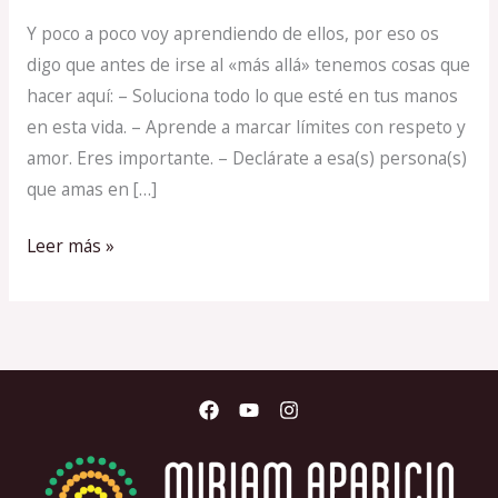
LA
Y poco a poco voy aprendiendo de ellos, por eso os
MUERTE
digo que antes de irse al «más allá» tenemos cosas que
hacer aquí: – Soluciona todo lo que esté en tus manos
en esta vida. – Aprende a marcar límites con respeto y
amor. Eres importante. – Declárate a esa(s) persona(s)
que amas en […]
Leer más »