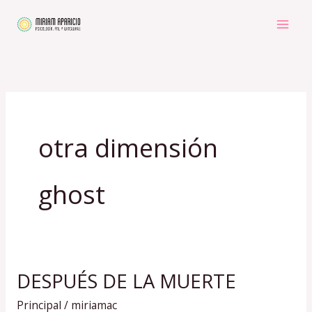
Ir
al
contenido
otra dimensión
ghost
DESPUÉS DE LA MUERTE
DESPUÉS
DE
Principal
/
miriamac