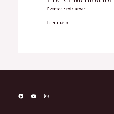
Taller
Eventos
/
miriamac
Meditación
Energía
Leer más »
Femenina
Agosto
Reus