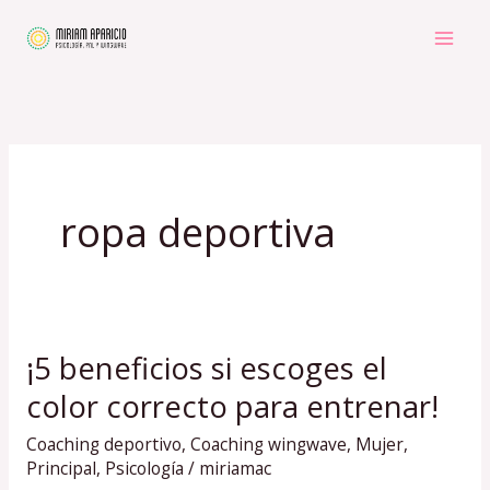
Ir
al
contenido
ropa deportiva
¡5 beneficios si escoges el
¡5
beneficios
color correcto para entrenar!
si
Coaching deportivo
,
Coaching wingwave
,
Mujer
,
escoges
Principal
,
Psicología
/
miriamac
el