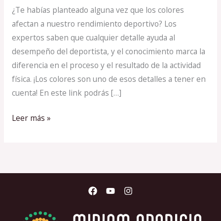
¿Te habías planteado alguna vez que los colores
color
afectan a nuestro rendimiento deportivo? Los
correcto
expertos saben que cualquier detalle ayuda al
para
desempeño del deportista, y el conocimiento marca la
entrenar!
diferencia en el proceso y el resultado de la actividad
física. ¡Los colores son uno de esos detalles a tener en
cuenta! En este link podrás […]
Leer más »