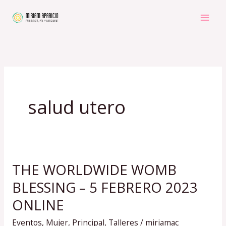
Ir
al
contenido
salud utero
THE WORLDWIDE WOMB
THE
WORLDWIDE
BLESSING – 5 FEBRERO 2023
WOMB
ONLINE
BLESSING
Eventos
,
Mujer
,
Principal
,
Talleres
/
miriamac
–