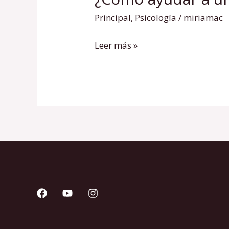
ayudar
Principal
,
Psicología
/
miriamac
a
una
Leer más »
persona
con
depresión?