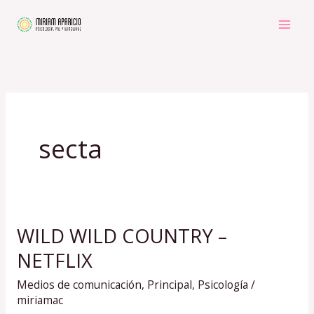
Ir
al
contenido
secta
WILD WILD COUNTRY –
WILD
WILD
NETFLIX
COUNTRY
Medios de comunicación
,
Principal
,
Psicología
/
–
miriamac
NETFLIX