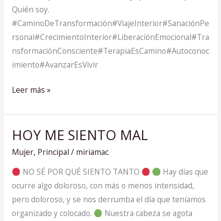
Quién soy.
#CaminoDeTransformación#ViajeInterior#SanaciónPe
rsonal#CrecimientoInterior#LiberaciónEmocional#Tra
nsformaciónConsciente#TerapiaEsCamino#Autoconoc
imiento#AvanzarEsVivir
Leer más »
HOY ME SIENTO MAL
HOY
ME
Mujer
,
Principal
/
miriamac
SIENTO
NO SÉ POR QUÉ SIENTO TANTO
Hay días que
MAL
ocurre algo doloroso, con más o menos intensidad,
pero doloroso, y se nos derrumba el día que teníamos
organizado y colocado.
Nuestra cabeza se agota