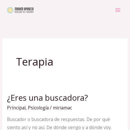
Ir
al
contenido
Terapia
¿Eres una buscadora?
¿Eres
una
Principal
,
Psicología
/
miriamac
buscadora?
Buscador o buscadora de respuestas. De por qué
siento así y no así. De dónde vengo y a dónde voy.