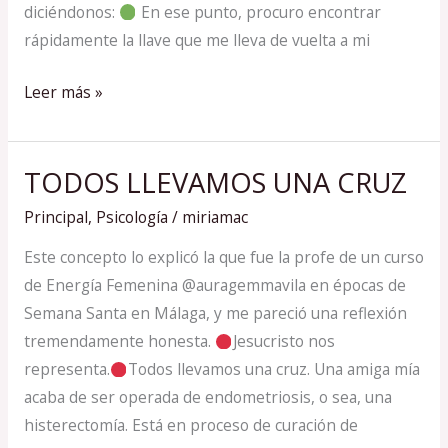
diciéndonos:
En ese punto, procuro encontrar
rápidamente la llave que me lleva de vuelta a mi
Leer más »
TODOS LLEVAMOS UNA CRUZ
TODOS
LLEVAMOS
Principal
,
Psicología
/
miriamac
UNA
Este concepto lo explicó la que fue la profe de un curso
CRUZ
de Energía Femenina @auragemmavila en épocas de
Semana Santa en Málaga, y me pareció una reflexión
tremendamente honesta.
Jesucristo nos
representa.
Todos llevamos una cruz. Una amiga mía
acaba de ser operada de endometriosis, o sea, una
histerectomía. Está en proceso de curación de