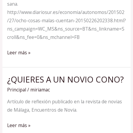
los
sana.
emprendedores
http://www.diariosur.es/economia/autonomos/201502
/27/ocho-cosas-malas-cuentan-20150226202338.html?
ns_campaign=WC_MS&ns_source=BT&ns_linkname=S
croll&ns_fee=0&ns_mchannel=FB
Leer más »
¿QUIERES A UN NOVIO CONO?
¿QUIERES
A
Principal
/
miriamac
UN
Artículo de reflexión publicado en la revista de novias
NOVIO
de Málaga, Encuentros de Novia.
CONO?
Leer más »