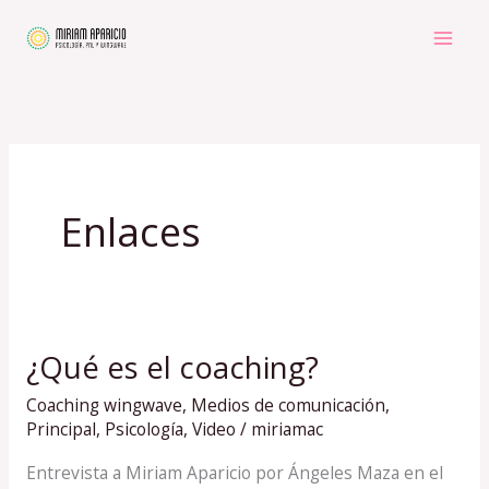
Ir
al
contenido
Enlaces
¿Qué es el coaching?
¿Qué
es
Coaching wingwave
,
Medios de comunicación
,
el
Principal
,
Psicología
,
Video
/
miriamac
coaching?
Entrevista a Miriam Aparicio por Ángeles Maza en el