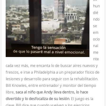
hun
dié
ndo
se
em
ocio
nal
me
nte
cada vez más, me encanta lo de buscar aires nuevos y
frescos, e irse a Philadelphia a un preparador físico de
lesiones y desarrollo para seguir con la rehabilitación.
Bill Knowles, entre entrenador y monitor del tiempo
libre,
saca al niño que Andy lleva dentro, lo hace
divertido y lo desfocaliza de su lesión
. El juego es la
clave. Bill dice que cuando vuelven a los ejercicios