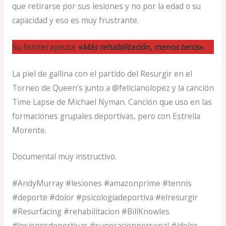
que retirarse por sus lesiones y no por la edad o su
capacidad y eso es muy frustrante.
Su fisioterapeuta:
«
Más rehabilitación, menos tenis».
La piel de gallina con el partido del Resurgir en el
Torneo de Queen’s junto a @felicianolopez y la canción
Time Lapse de Michael Nyman. Canción que uso en las
formaciones grupales deportivas, pero con Estrella
Morente.
Documental muy instructivo.
#AndyMurray #lesiones #amazonprime #tennis
#deporte #dolor #psicologiadeportiva #elresurgir
#Resurfacing #rehabilitacion #BillKnowles
#lesionesdeportivas #superacionpersonal #ídolos