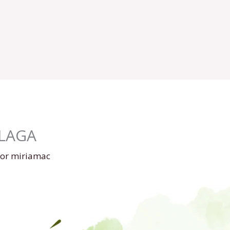
LAGA
Por
miriamac