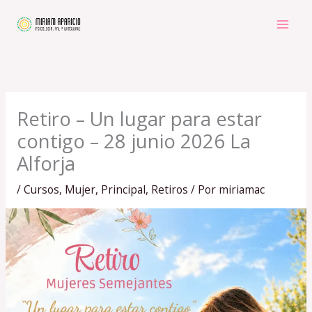
Ir
al
contenido
Retiro – Un lugar para estar
contigo – 28 junio 2026 La
Alforja
/
Cursos
,
Mujer
,
Principal
,
Retiros
/ Por
miriamac