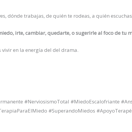
ves, dónde trabajas, de quién te rodeas, a quién escuchas
miedo, irte, cambiar, quedarte, o sugerirle al foco de tu 
s vivir en la energía del del drama.
rmanente #NerviosismoTotal #MiedoEscalofriante #Ans
#TerapiaParaElMiedo #SuperandoMiedos #ApoyoTerapéu