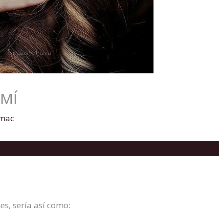
 MÍ
amac
es, sería así como: