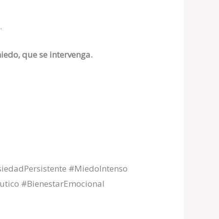
.
miedo, que se intervenga.
iedadPersistente #MiedoIntenso
tico #BienestarEmocional