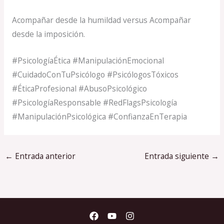
Acompañar desde la humildad versus Acompañar
desde la imposición.
#PsicologíaÉtica #ManipulaciónEmocional
#CuidadoConTuPsicólogo #PsicólogosTóxicos
#ÉticaProfesional #AbusoPsicológico
#PsicologíaResponsable #RedFlagsPsicología
#ManipulaciónPsicológica #ConfianzaEnTerapia
←
Entrada anterior
Entrada siguiente
→