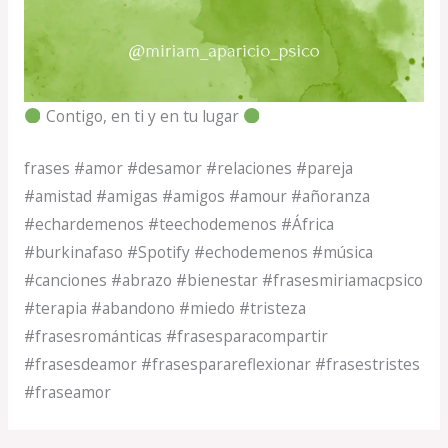
Contigo, en ti y en tu lugar
frases #amor #desamor #relaciones #pareja
#amistad #amigas #amigos #amour #añoranza
#echardemenos #teechodemenos #África
#burkinafaso #Spotify #echodemenos #música
#canciones #abrazo #bienestar #frasesmiriamacpsico
#terapia #abandono #miedo #tristeza
#frasesrománticas #frasesparacompartir
#frasesdeamor #frasesparareflexionar #frasestristes
#fraseamor