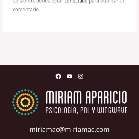
Lo siento, debes estar
conectado
para publicar un
comentario.
miriamac@miriamac.com