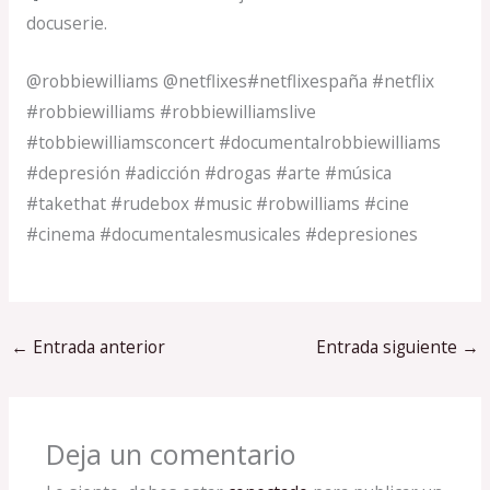
docuserie.
@robbiewilliams @netflixes#netflixespaña #netflix
#robbiewilliams #robbiewilliamslive
#tobbiewilliamsconcert #documentalrobbiewilliams
#depresión #adicción #drogas #arte #música
#takethat #rudebox #music #robwilliams #cine
#cinema #documentalesmusicales #depresiones
←
Entrada anterior
Entrada siguiente
→
Deja un comentario