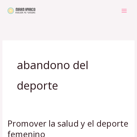
Ir
al
contenido
abandono del
deporte
Promover la salud y el deporte
Promover
la
femenino