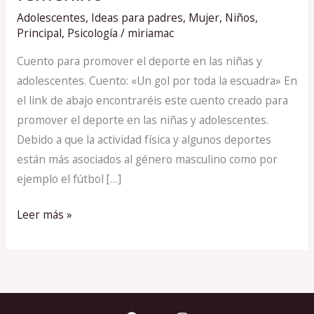
salud
Adolescentes
,
Ideas para padres
,
Mujer
,
Niños
,
y
Principal
,
Psicología
/
miriamac
el
Cuento para promover el deporte en las niñas y
deporte
adolescentes. Cuento: «Un gol por toda la escuadra» En
femenino
el link de abajo encontraréis este cuento creado para
promover el deporte en las niñas y adolescentes.
Debido a que la actividad física y algunos deportes
están más asociados al género masculino como por
ejemplo el fútbol […]
Leer más »