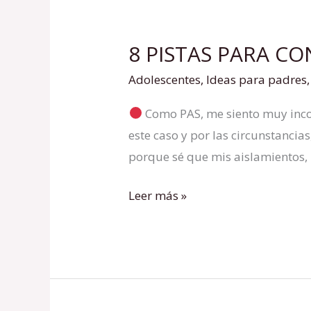
8 PISTAS PARA C
8
PISTAS
Adolescentes
,
Ideas para padres
PARA
Como PAS, me siento muy incom
CONOCER
este caso y por las circunstancia
A
porque sé que mis aislamientos
UNA
PAS
Leer más »