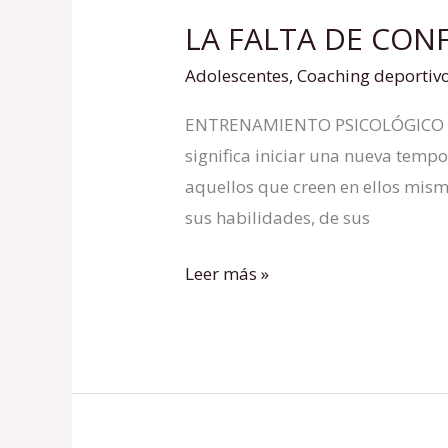
LA FALTA DE CON
LA
FALTA
Adolescentes
,
Coaching deportiv
DE
ENTRENAMIENTO PSICOLÓGICO PA
CONFIANZA
significa iniciar una nueva temp
EN
aquellos que creen en ellos mi
DEPORTISTAS
sus habilidades, de sus
Leer más »