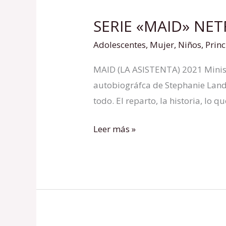
SERIE «MAID» NETF
SERIE
«MAID»
Adolescentes
,
Mujer
,
Niños
,
Princ
NETFLIX
MAID (LA ASISTENTA) 2021 Minis
–
autobiográfca de Stephanie Land
Parte
todo. El reparto, la historia, lo
1
Leer más »