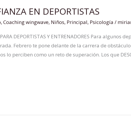
FIANZA EN DEPORTISTAS
o
,
Coaching wingwave
,
Niños
,
Principal
,
Psicología
/
miri
RA DEPORTISTAS Y ENTRENADORES Para algunos deport
orada. Febrero te pone delante de la carrera de obstácul
smos lo perciben como un reto de superación. Los que 