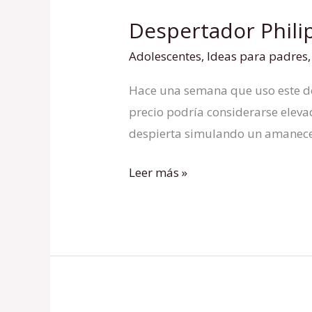
Despertador Phili
Despertador
Philips
Adolescentes
,
Ideas para padres
Wake-
Hace una semana que uso este de
up
precio podría considerarse elev
Light
despierta simulando un amanecer,
HF3510
Leer más »