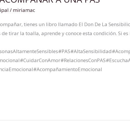
ipal
/
miriamac
ompañar, tienes un libro llamado El Don De La Sensibili
e tirar la toalla, aprende y conoce esta condición. Si es
rsonasAltamenteSensibles#PAS#AltaSensibilidad#Ac
mocional#CuidarConAmor#RelacionesConPAS#EscuchaA
ienciaEmocional#AcompañamientoEmocional