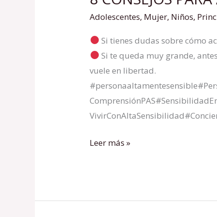
CONSEJOS
Adolescentes
,
Mujer
,
Niños
,
Princ
PARA
Si tienes dudas sobre cómo ac
ACOMPAÑAR
Si te queda muy grande, antes d
A
vuele en libertad.
UNA
#personaaltamentesensible#Pe
PAS
ComprensiónPAS#SensibilidadE
VivirConAltaSensibilidad#Conc
Leer más »