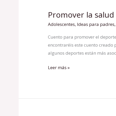
Promover la salud
Promover
la
Adolescentes
,
Ideas para padres
salud
Cuento para promover el deporte 
y
encontraréis este cuento creado p
el
algunos deportes están más asoc
deporte
femenino
Leer más »