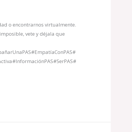
dad o encontrarnos virtualmente.
 imposible, vete y déjala que
ompañarUnaPAS#EmpatíaConPAS#
ctiva#InformaciónPAS#SerPAS#