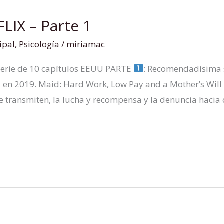
LIX – Parte 1
ipal
,
Psicología
/
miriamac
erie de 10 capítulos EEUU PARTE
: Recomendadísima s
 en 2019. Maid: Hard Work, Low Pay and a Mother’s Will 
 que transmiten, la lucha y recompensa y la denuncia hacia