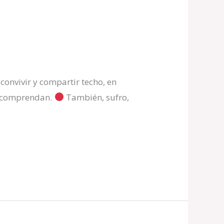
nvivir y compartir techo, en
lo comprendan.
También, sufro,