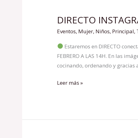
DIRECTO INSTAG
DIRECTO
INSTAGRAM
Eventos
,
Mujer
,
Niños
,
Principal
,
CON
Estaremos en DIRECTO conect
UNA
FEBRERO A LAS 14H. En las imágen
ONG
cocinando, ordenando y gracias a
Leer más »