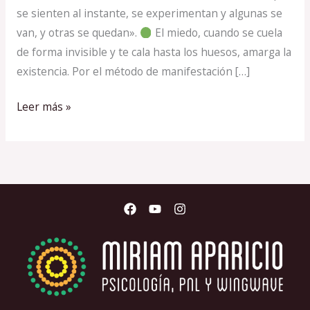
se sienten al instante, se experimentan y algunas se
van, y otras se quedan».
El miedo, cuando se cuela
de forma invisible y te cala hasta los huesos, amarga la
existencia. Por el método de manifestación […]
Leer más »