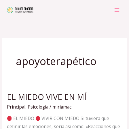
Ir
al
contenido
apoyoterapético
EL MIEDO VIVE EN MÍ
EL
MIEDO
Principal
,
Psicología
/
miriamac
VIVE
EL MIEDO
VIVIR CON MIEDO Si tuviera que
EN
definir las emociones, sería así como: «Reacciones que
MÍ