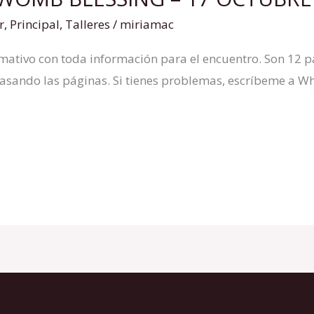
r
,
Principal
,
Talleres
/
miriamac
rmativo con toda información para el encuentro. Son 12 p
pasando las páginas. Si tienes problemas, escríbeme a 