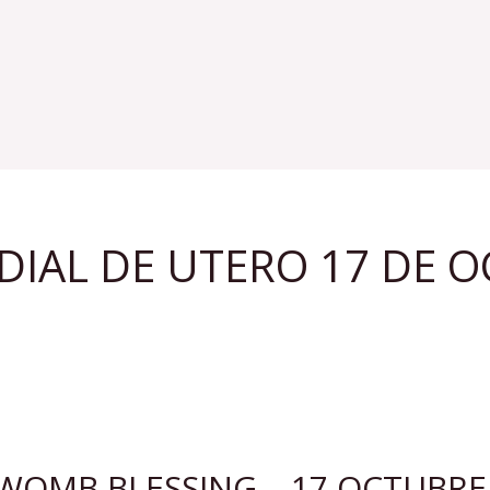
IAL DE UTERO 17 DE 
WOMB BLESSING – 17 OCTUBRE