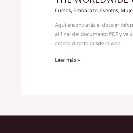
WORLDWIDE
Cursos
,
Embarazo
,
Eventos
,
Muje
WOMB
Aquí encontrarás el dossier info
BLESSING
al final del documento PDF y ve 
–
acceso directo desde la web.
17
OCTUBRE
Leer más »