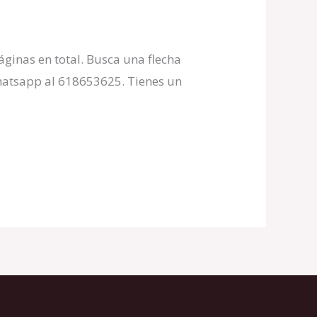
áginas en total. Busca una flecha
Whatsapp al 618653625. Tienes un