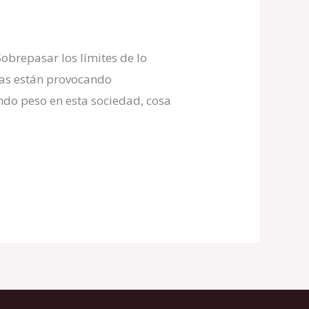
obrepasar los límites de lo
onas están provocando
ndo peso en esta sociedad, cosa