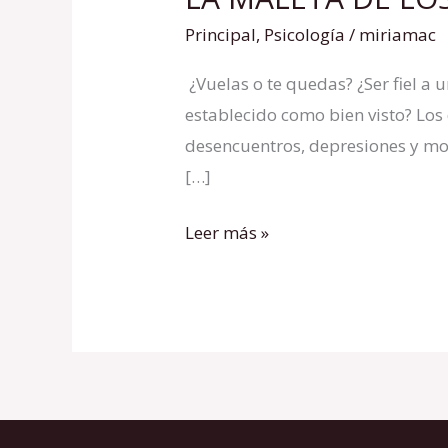
MALETA
Principal
,
Psicología
/
miriamac
DE
¿Vuelas o te quedas? ¿Ser fiel a
LOS
establecido como bien visto? Los
DESEOS
desencuentros, depresiones y mo
[…]
Leer más »