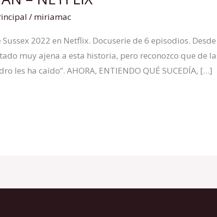
rincipal
/
miriamac
ussex 2022 en Netflix. Docuserie de 6 episodios. Desde 
tado muy ajena a esta historia, pero reconozco que de l
adro les ha caído”. AHORA, ENTIENDO QUÉ SUCEDÍA, […]