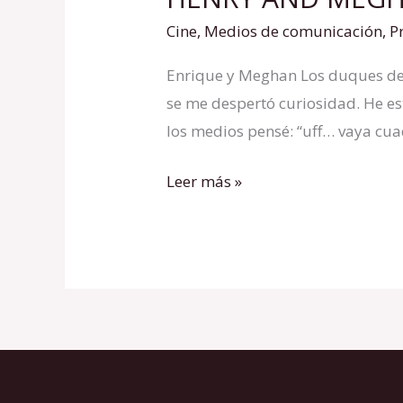
AND
Cine
,
Medios de comunicación
,
P
MEGHAN
Enrique y Meghan Los duques de S
–
se me despertó curiosidad. He es
NETFLIX
los medios pensé: “uff… vaya cu
Leer más »