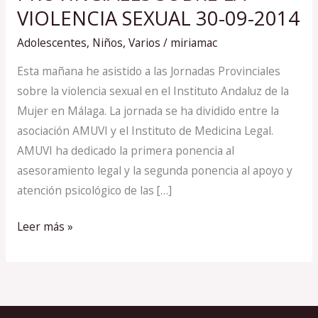
JORNADAS
VIOLENCIA SEXUAL 30-09-2014
PROVINCIALES
Adolescentes
,
Niños
,
Varios
/
miriamac
SOBRE
LA
Esta mañana he asistido a las Jornadas Provinciales
VIOLENCIA
sobre la violencia sexual en el Instituto Andaluz de la
SEXUAL
Mujer en Málaga. La jornada se ha dividido entre la
30-
asociación AMUVI y el Instituto de Medicina Legal.
09-
AMUVI ha dedicado la primera ponencia al
2014
asesoramiento legal y la segunda ponencia al apoyo y
atención psicológico de las […]
Leer más »