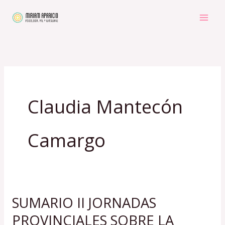
Ir
al
contenido
Claudia Mantecón
Camargo
SUMARIO II JORNADAS
SUMARIO
II
PROVINCIALES SOBRE LA