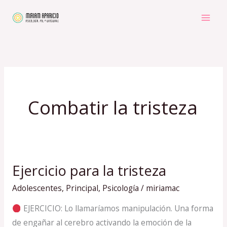
Ir
al
contenido
Combatir la tristeza
Ejercicio para la tristeza
Ejercicio
para
Adolescentes
,
Principal
,
Psicología
/
miriamac
la
EJERCICIO: Lo llamaríamos manipulación. Una forma
tristeza
de engañar al cerebro activando la emoción de la