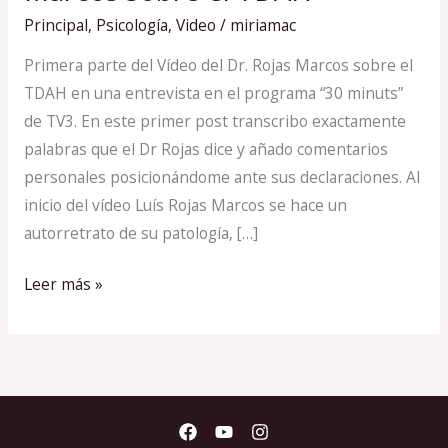
vídeo
Principal
,
Psicología
,
Video
/
miriamac
Dr.
Rojas
Primera parte del Vídeo del Dr. Rojas Marcos sobre el
Marcos
TDAH en una entrevista en el programa “30 minuts”
sobre
de TV3. En este primer post transcribo exactamente
el
palabras que el Dr Rojas dice y añado comentarios
TDAH
personales posicionándome ante sus declaraciones. Al
inicio del vídeo Luís Rojas Marcos se hace un
autorretrato de su patología, […]
Leer más »