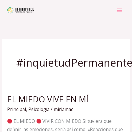
Ir
al
contenido
#inquietudPermanent
EL MIEDO VIVE EN MÍ
EL
MIEDO
Principal
,
Psicología
/
miriamac
VIVE
EL MIEDO
VIVIR CON MIEDO Si tuviera que
EN
definir las emociones, sería así como: «Reacciones que
MÍ