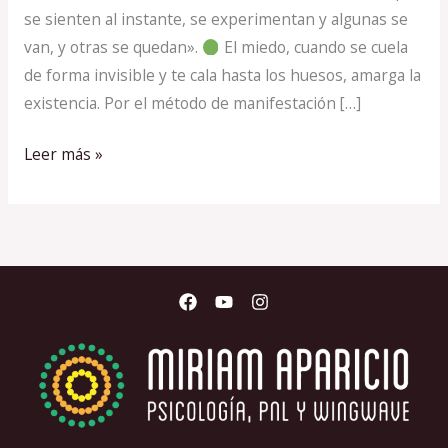
se sienten al instante, se experimentan y algunas se
van, y otras se quedan».
El miedo, cuando se cuela
de forma invisible y te cala hasta los huesos, amarga la
existencia. Por el método de manifestación […]
Leer más »