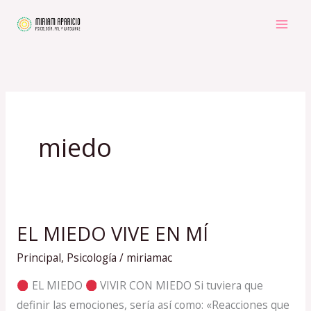
Ir
al
contenido
miedo
EL MIEDO VIVE EN MÍ
EL
MIEDO
Principal
,
Psicología
/
miriamac
VIVE
EL MIEDO
VIVIR CON MIEDO Si tuviera que
EN
definir las emociones, sería así como: «Reacciones que
MÍ