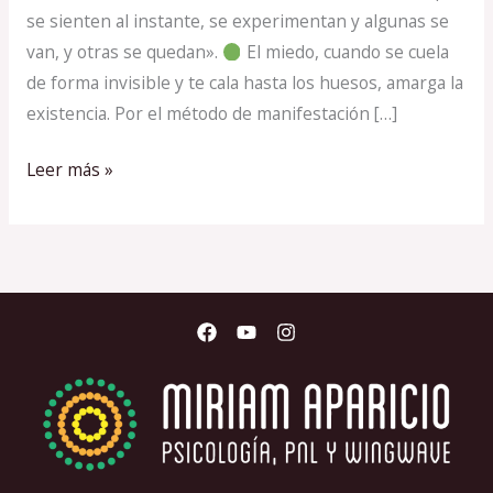
se sienten al instante, se experimentan y algunas se
van, y otras se quedan».
El miedo, cuando se cuela
de forma invisible y te cala hasta los huesos, amarga la
existencia. Por el método de manifestación […]
Leer más »