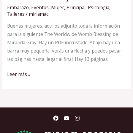
DE
Embarazo
,
Eventos
,
Mujer
,
Principal
,
Psicología
,
ÚTERO
Talleres
/
miriamac
–
Buenas mujeres, aquí os adjunto toda la información
05
para la siguiente The Worldwide Womb Blessing de
mayo
Miranda Gray. Hay un PDF incrustado. Abajo hay una
2023
barra muy pequeña, verás una flecha y puedes pasar
las páginas hasta llegar al final. Hay 13 páginas.
Leer más »