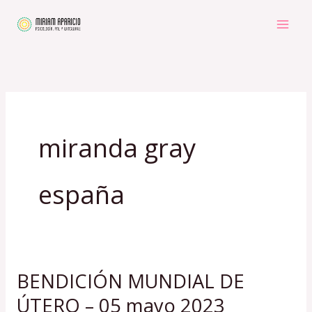
Ir
al
contenido
miranda gray
españa
BENDICIÓN MUNDIAL DE
BENDICIÓN
MUNDIAL
ÚTERO – 05 mayo 2023