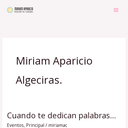
Ir
al
contenido
Miriam Aparicio
Algeciras.
Cuando te dedican palabras…
Cuando
te
Eventos
,
Principal
/
miriamac