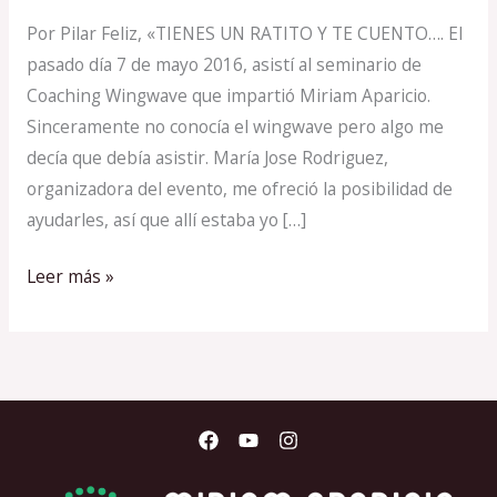
dedican
Por Pilar Feliz, «TIENES UN RATITO Y TE CUENTO…. El
palabras…
pasado día 7 de mayo 2016, asistí al seminario de
Coaching Wingwave que impartió Miriam Aparicio.
Sinceramente no conocía el wingwave pero algo me
decía que debía asistir. María Jose Rodriguez,
organizadora del evento, me ofreció la posibilidad de
ayudarles, así que allí estaba yo […]
Leer más »