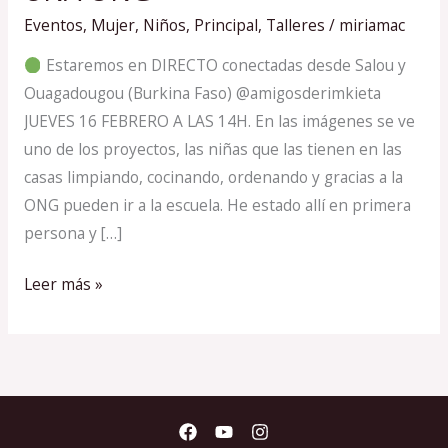
CON
Eventos
,
Mujer
,
Niños
,
Principal
,
Talleres
/
miriamac
UNA
ONG
Estaremos en DIRECTO conectadas desde Salou y
Ouagadougou (Burkina Faso) @amigosderimkieta
JUEVES 16 FEBRERO A LAS 14H. En las imágenes se ve
uno de los proyectos, las niñas que las tienen en las
casas limpiando, cocinando, ordenando y gracias a la
ONG pueden ir a la escuela. He estado allí en primera
persona y […]
Leer más »