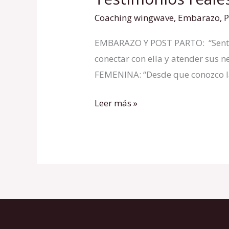
reales
Coaching wingwave
,
Embarazo
,
P
de
EMBARAZO Y POST PARTO: “Sentir l
Miriam
conectar con ella y atender sus 
AC
FEMENINA: “Desde que conozco las
Leer más »