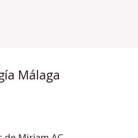
ogía Málaga
s de Miriam AC