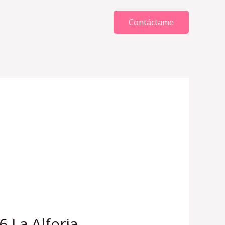
Contáctame
6 La Alforja