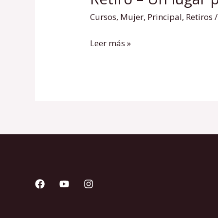
–
Cursos
,
Mujer
,
Principal
,
Retiros
Un
lugar
Leer más »
para
estar
contigo
–
28
junio
2026
La
Alforja