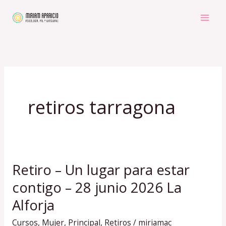
Ir
al
contenido
retiros tarragona
Retiro – Un lugar para estar
Retiro
–
contigo – 28 junio 2026 La
Un
Alforja
lugar
Cursos
,
Mujer
,
Principal
,
Retiros
/
miriamac
para