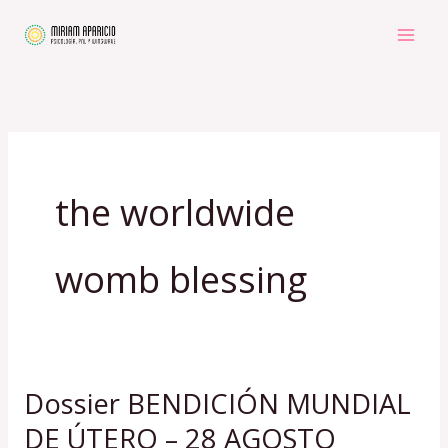
Ir
al
contenido
the worldwide
womb blessing
Dossier BENDICIÓN MUNDIAL
Dossier
BENDICIÓN
DE ÚTERO – 28 AGOSTO