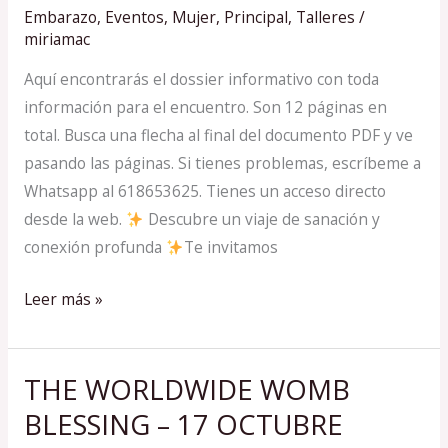
Embarazo
,
Eventos
,
Mujer
,
Principal
,
Talleres
/
LA
miriamac
DONCELLA
–
Aquí encontrarás el dossier informativo con toda
12
información para el encuentro. Son 12 páginas en
FEBRERO
total. Busca una flecha al final del documento PDF y ve
2025
pasando las páginas. Si tienes problemas, escríbeme a
Whatsapp al 618653625. Tienes un acceso directo
desde la web.
Descubre un viaje de sanación y
conexión profunda
Te invitamos
Leer más »
THE WORLDWIDE WOMB
THE
WORLDWIDE
BLESSING – 17 OCTUBRE
WOMB