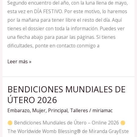
–
Segundo encuentro del año, con la luna llena de mayo,
1
esta vez en DÍA FESTIVO. Por este motivo, lo haremos
MAYO
por la mañana para tener libre el resto del día. Aquí
2026
tienes el dossier con toda la información. Puedes ver
una flecha abajo para pasar las páginas. Si tienes
dificultades, ponte en contacto conmigo a
Leer más »
BENDICIONES MUNDIALES DE
BENDICIONES
MUNDIALES
ÚTERO 2026
DE
Embarazo
,
Mujer
,
Principal
,
Talleres
/
miriamac
ÚTERO
2026
Bendiciones Mundiales de Útero – Online 2026
The Worldwide Womb Blessing® de Miranda GrayEste