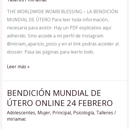
23
THE WORLDWIDE WOMB BLESSING – LA BENDICIÓN
MAYO
MUNDIAL DE ÚTERO Para leer toda información,
necesaria para asistir. Hay un PDF explicativo aquí
adherido. Sino accede a mi perfil de Instagram
@miriam_aparicio_psico y en el link podrás acceder al
dossier. Pasa las páginas para leerlo todo.
Leer más »
BENDICIÓN MUNDIAL DE
BENDICIÓN
MUNDIAL
ÚTERO ONLINE 24 FEBRERO
DE
Adolescentes
,
Mujer
,
Principal
,
Psicología
,
Talleres
/
ÚTERO
miriamac
ONLINE