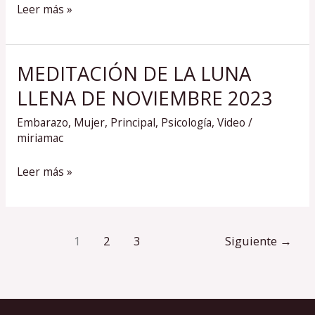
24
Leer más »
FEBRERO
MEDITACIÓN DE LA LUNA
MEDITACIÓN
DE
LLENA DE NOVIEMBRE 2023
LA
Embarazo
,
Mujer
,
Principal
,
Psicología
,
Video
/
LUNA
miriamac
LLENA
DE
Leer más »
NOVIEMBRE
2023
1
2
3
Siguiente
→