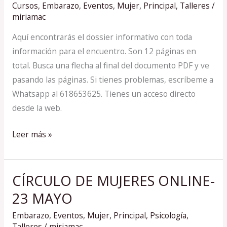
Cursos
,
Embarazo
,
Eventos
,
Mujer
,
Principal
,
Talleres
/
BLESSING
miriamac
–
Aquí encontrarás el dossier informativo con toda
17
información para el encuentro. Son 12 páginas en
OCTUBRE
total. Busca una flecha al final del documento PDF y ve
pasando las páginas. Si tienes problemas, escríbeme a
Whatsapp al 618653625. Tienes un acceso directo
desde la web.
Leer más »
CÍRCULO DE MUJERES ONLINE-
CÍRCULO
DE
23 MAYO
MUJERES
Embarazo
,
Eventos
,
Mujer
,
Principal
,
Psicología
,
ONLINE-
Talleres
/
miriamac