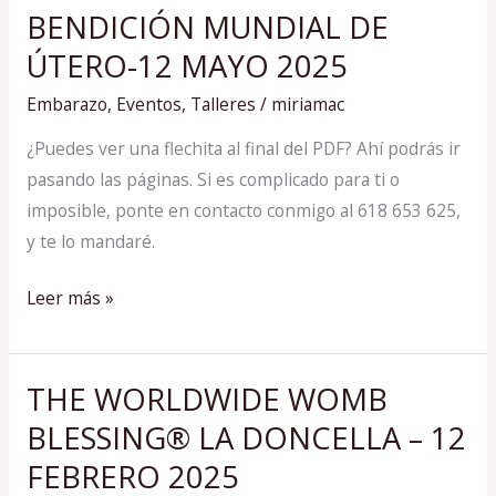
BENDICIÓN MUNDIAL DE
BENDICIÓN
MUNDIAL
ÚTERO-12 MAYO 2025
DE
Embarazo
,
Eventos
,
Talleres
/
miriamac
ÚTERO-
12
¿Puedes ver una flechita al final del PDF? Ahí podrás ir
MAYO
pasando las páginas. Si es complicado para ti o
2025
imposible, ponte en contacto conmigo al 618 653 625,
y te lo mandaré.
Leer más »
THE WORLDWIDE WOMB
THE
WORLDWIDE
BLESSING® LA DONCELLA – 12
WOMB
FEBRERO 2025
BLESSING®