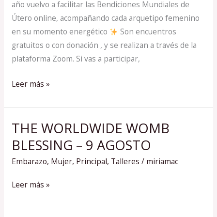
año vuelvo a facilitar las Bendiciones Mundiales de
Útero online, acompañando cada arquetipo femenino
en su momento energético
Son encuentros
gratuitos o con donación , y se realizan a través de la
plataforma Zoom. Si vas a participar,
Leer más »
THE WORLDWIDE WOMB
THE
WORLDWIDE
BLESSING – 9 AGOSTO
WOMB
Embarazo
,
Mujer
,
Principal
,
Talleres
/
miriamac
BLESSING
–
Leer más »
9
AGOSTO