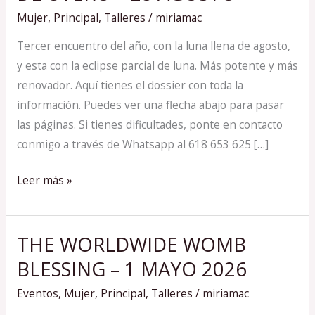
MUNDIAL
Mujer
,
Principal
,
Talleres
/
miriamac
DE
ÚTERO
Tercer encuentro del año, con la luna llena de agosto,
–
y esta con la eclipse parcial de luna. Más potente y más
28
renovador. Aquí tienes el dossier con toda la
AGOSTO
información. Puedes ver una flecha abajo para pasar
las páginas. Si tienes dificultades, ponte en contacto
conmigo a través de Whatsapp al 618 653 625 […]
Leer más »
THE WORLDWIDE WOMB
THE
WORLDWIDE
BLESSING – 1 MAYO 2026
WOMB
Eventos
,
Mujer
,
Principal
,
Talleres
/
miriamac
BLESSING